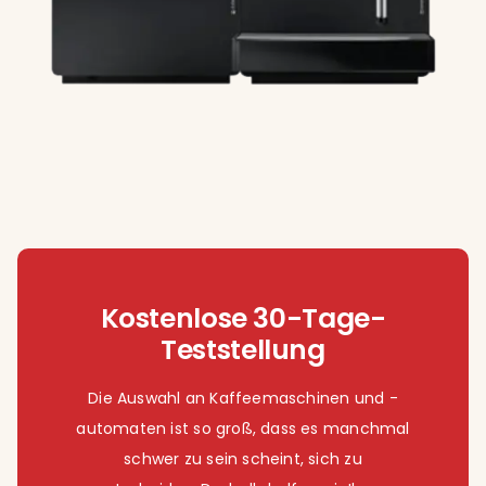
Kostenlose 30-Tage-
Teststellung
Die Auswahl an Kaffeemaschinen und -
automaten ist so groß, dass es manchmal
schwer zu sein scheint, sich zu